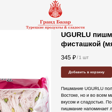
UGURLU пишма
фисташкой (мя
345
₽
/
1 шт
Добавить в корзину
Пишмание UGURLU польз
Востоке, но и во всем 
вкусом и сладостью. По
пишмание напоминает л