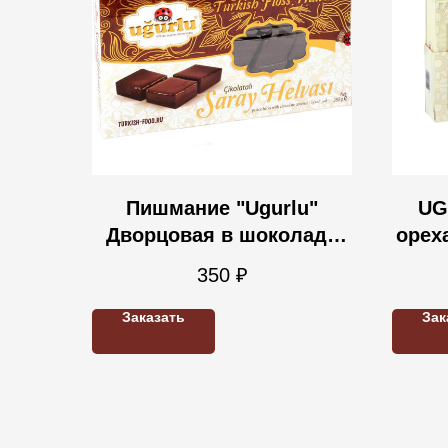
Пишмание "Ugurlu"
UG
Дворцовая в шоколаде
орех
250 гр
(бе
350
₽
Заказать
Зак