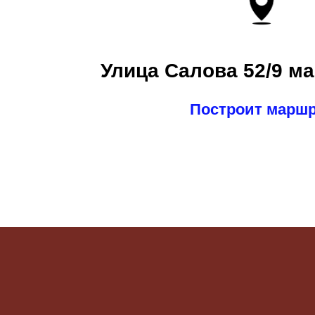
Улица Салова 52/9 ма
Построит марш