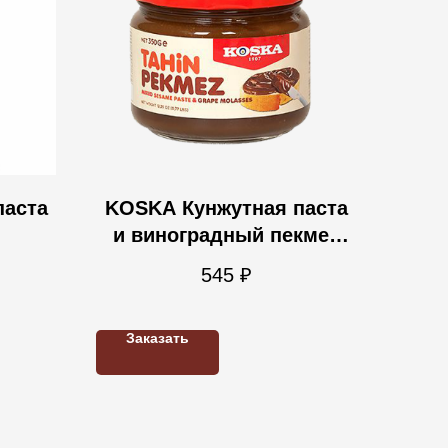
паста
KOSKA Кунжутная паста
и виноградный пекмез
350 гр
545
₽
Заказать