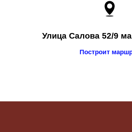
Улица Салова 52/9 ма
Построит марш