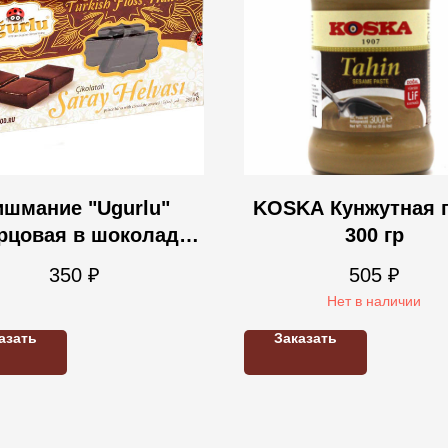
ишмание "Ugurlu"
KOSKA Кунжутная 
рцовая в шоколаде
300 гр
250 гр
350
₽
505
₽
Нет в наличии
азать
Заказать