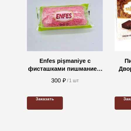
Enfes pişmaniye с
П
фисташками пишмание с
Дво
гранатом 220 г
300
₽
/
1 шт
Заказать
Зак