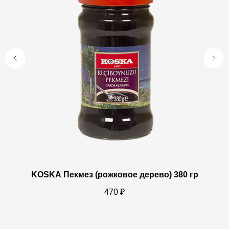
KOSKA Пекмез (рожковое дерево) 380 гр
K
470
₽