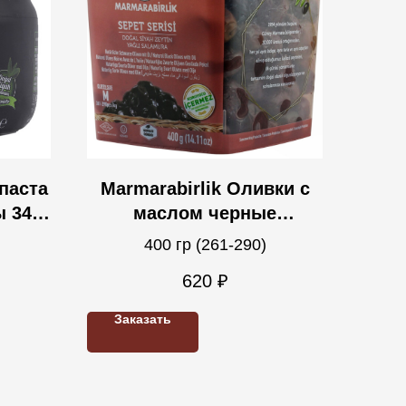
 паста
Marmarabirlik Оливки с
 340
маслом черные
натуральные SEPET
400 гр (261-290)
SERISI M 400 гр (261-290),
620
₽
с косточкой
Заказать