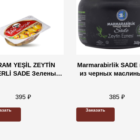
RAM YEŞİL ZEYTİN
Marmarabirlik SADE
ERLİ SADE Зеленый
из черных маслины
ки с перцом 200 гр
гр
395
₽
385
₽
азать
Заказать