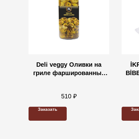
Deli veggy Оливки на
İK
гриле фаршированные
BİB
сушенными 450 гр
олив
510
₽
Заказать
Зак