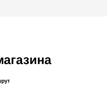
магазина
шрут