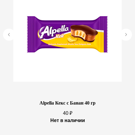
Alpella Кекс с Банан 40 гр
U
40
₽
Нет в наличии