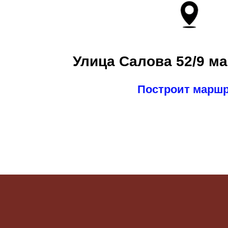
Улица Салова 52/9 ма
Построит марш