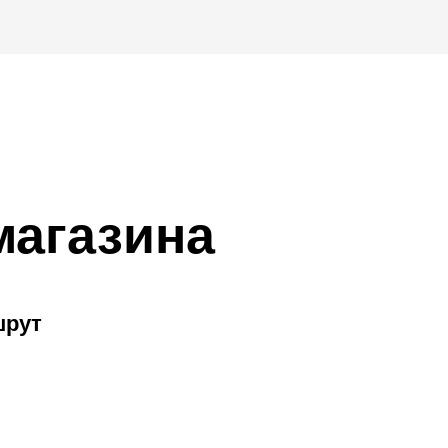
магазина
шрут