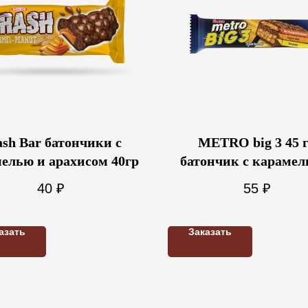
ash Bar батончики с
METRO big 3 45 
елью и арахисом 40гр
батончик с карамел
шоколаде
40
₽
55
₽
азать
Заказать