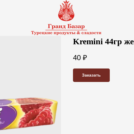
Kremini 44гр ж
40
₽
Заказать