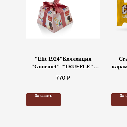
"Elit 1924"Коллекция
Cr
"Gourmet" "TRUFFLE".
карам
Трюфели, розовая 135г
770
₽
Заказать
Зак