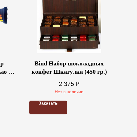
гр
Bind Набор шоколадных
ью в
конфет Шкатулка (450 гр.)
2 375
₽
Нет в наличии
Заказать