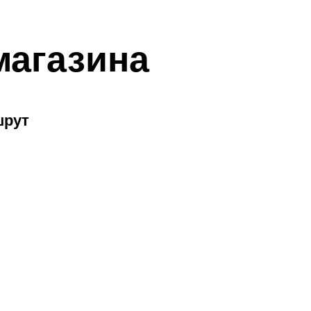
магазина
шрут