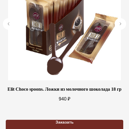
с
Elit Choco spoons. Ложки из молочного шоколада 18 гр
П
940
₽
Заказать