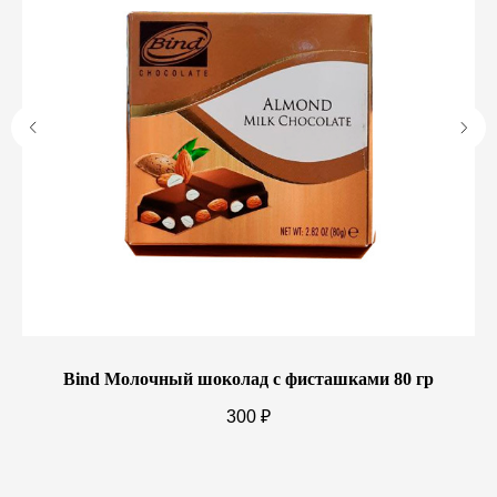
84
Bind Молочный шоколад с фисташками 80 гр
O
300
₽