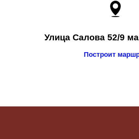
Улица Салова 52/9 ма
Построит марш