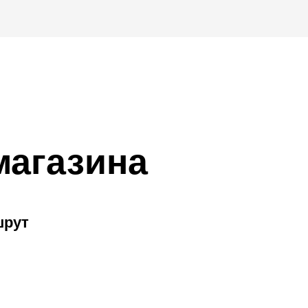
магазина
шрут