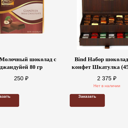
 Молочный шоколад с
Bind Набор шокола
джандуйей 80 гр
конфет Шкатулка (45
250
₽
2 375
₽
Нет в наличии
азать
Заказать