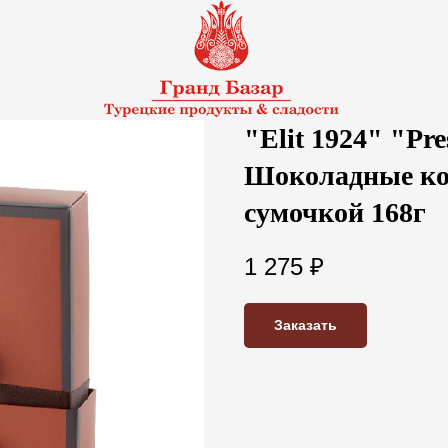
"Elit 1924" "Pres
Шоколадные кон
сумочкой 168г
1 275
₽
Заказать