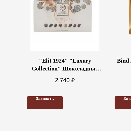
"Elit 1924" "Luxury
Bind
Collection" Шоколадные
конфеты ассорти белая, с
2 740
₽
сумочкой 507г
Заказать
Зак