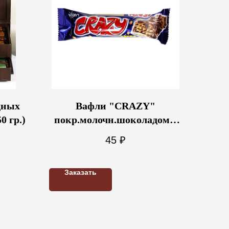
дных
Вафли "CRAZY"
0 гр.)
покр.молочн.шоколадом с
какао начинкой и
45
₽
воздушным рисом 30гр
Заказать