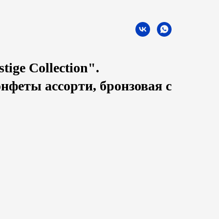
tige Collection".
феты ассорти, бронзовая с