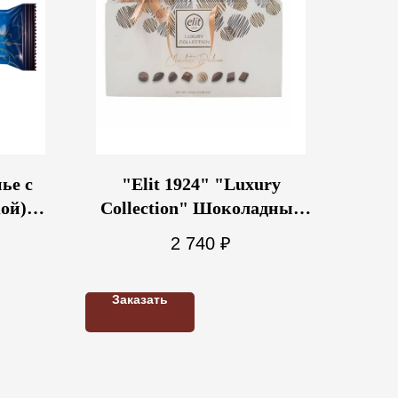
ье с
"Elit 1924" "Luxury
ой)
Collection" Шоколадные
конфеты ассорти белая, с
2 740
₽
сумочкой 507г
Заказать