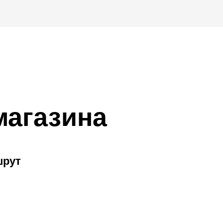
магазина
шрут