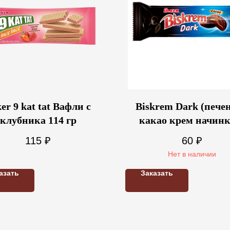
er 9 kat tat Вафли с
Biskrem Dark (печен
клубника 114 гр
какао крем начинк
100гр
115
₽
60
₽
Нет в наличии
азать
Заказать