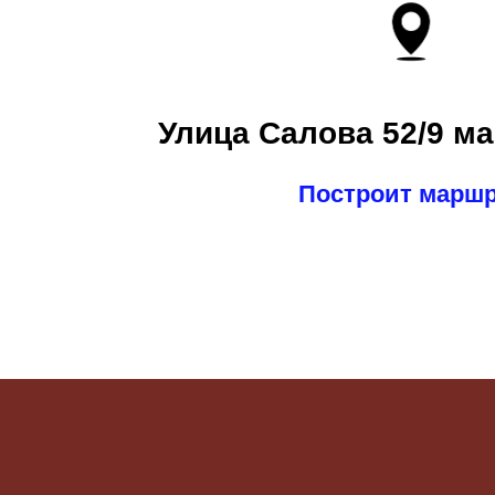
Улица Салова 52/9 ма
Построит марш