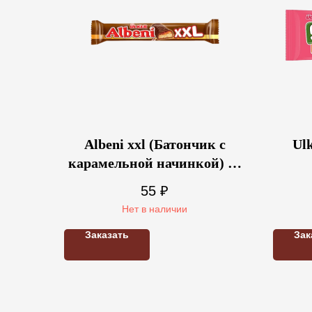
Albeni xxl (Батончик с
Ulk
карамельной начинкой) 70
гр.
55
₽
Нет в наличии
Заказать
Зак