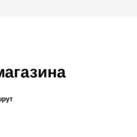
магазина
шрут