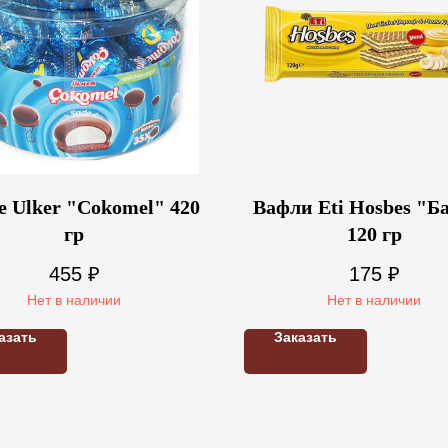
 Ulker "Cokomel" 420
Вафли Eti Hosbes "Б
гp
120 гр
455
₽
175
₽
Нет в наличии
Нет в наличии
азать
Заказать