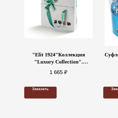
"Elit 1924"Коллекция
Суфле
"Luxury Collection".
Шоколадные конфеты
1 665
₽
ассорти, зеленая с сумочкой
170г
Заказать
Зак