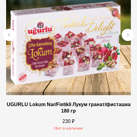
UGURLU Lokum Nar/Fistikli Лукум гранат/фисташка
180 гр
230
₽
Нет в наличии