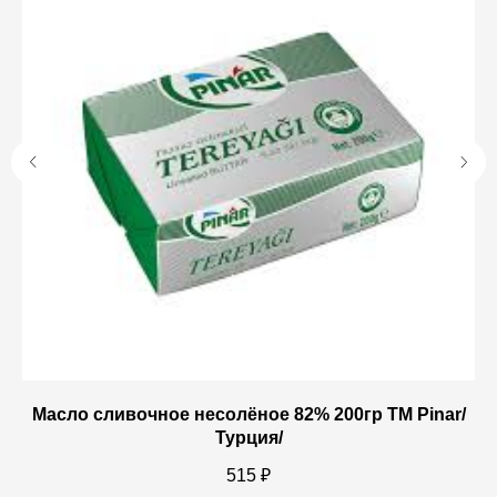
5%
Масло сливочное несолёное 82% 200гр ТM Pinar/
Da
Турция/
515
₽