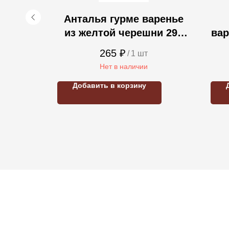
r Reçeli
Анталья гурме варенье
ирный
из желтой черешни 290
вар
.
гр.
265
₽
/
1 шт
Нет в наличии
Добавить в корзину