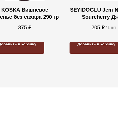
KOSKA Вишневое
SEYIDOGLU Jem N
енье без сахара 290 гр
Sourcherry Д
вишневый без с
375
₽
205
₽
/
1 шт
(стекло) 240
Добавить в корзину
Добавить в корзину