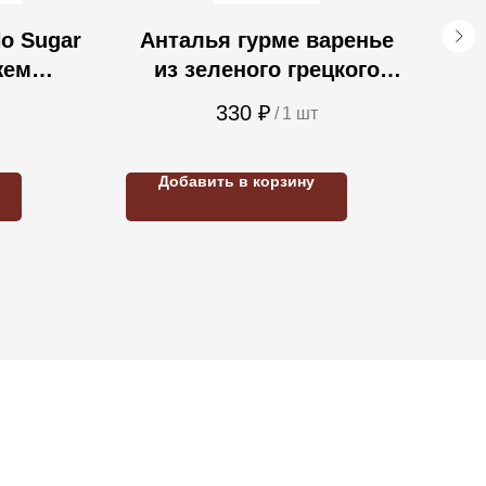
o Sugar
Анталья гурме варенье
SE
жем
из зеленого грецкого
ахара
ореха 290 гр.
к
330
₽
/
1 шт
гр
Добавить в корзину