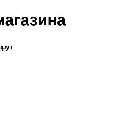
магазина
шрут