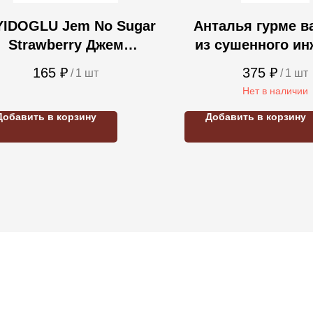
YIDOGLU Jem No Sugar
Анталья гурме в
Strawberry Джем
из сушенного ин
убничный без сахара
фундуком 290
165
₽
375
₽
/
1 шт
/
1 шт
(стекло) 240гр
Нет в наличии
Добавить в корзину
Добавить в корзину