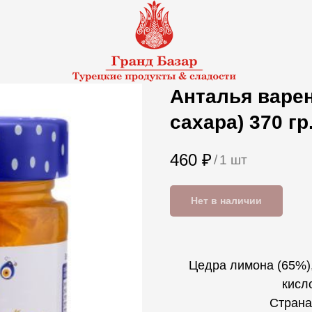
Анталья варен
сахара) 370 гр
460
₽
/
1 шт
Нет в наличии
Цедра лимона (65%),
кисл
Страна