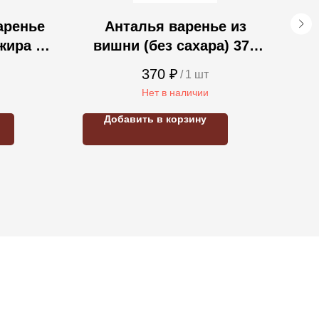
аренье
Анталья варенье из
S
жира с
вишни (без сахара) 370
Po
 гр.
гр.
370
₽
/
1 шт
Нет в наличии
Добавить в корзину