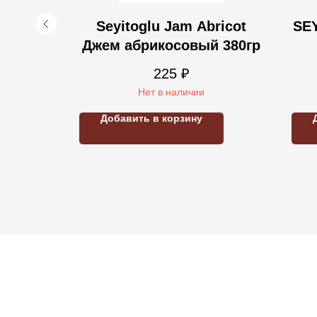
çeli -
Seyitoglu Jam Abricot
SE
380 гр.
Джем абрикосовый 380гр
кл
225
₽
Нет в наличии
Добавить в корзину