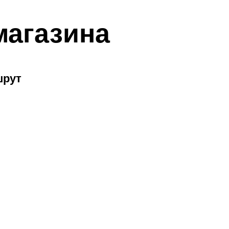
магазина
шрут