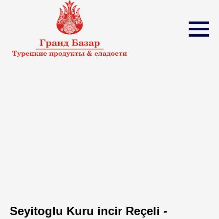
Seyitoglu Kuru incir Reçeli -